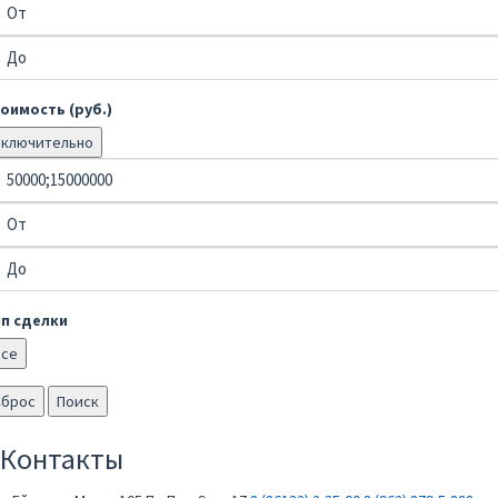
оимость (руб.)
Включительно
ип сделки
Все
Сброс
Поиск
Контакты