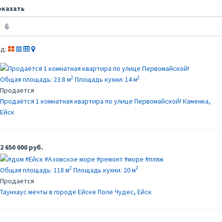
оказать
д:
2
2
Общая площадь:
23.8 м
Площадь кухни:
14 м
Продается
Продаётся 1 комнатная квартира по улице Первомайской!
Каменка,
Ейск
2 650 000 руб.
2
2
Общая площадь:
118 м
Площадь кухни:
20 м
Продается
Таунхаус мечты в городе Ейске
Поле Чудес, Ейск