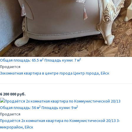
2
2
Общая площадь:
65.5 м
Площадь кухни:
7 м
Продается
3хкомнатная квартира в центре города
Центр города, Ейск
6 200 000 руб.
2
2
Общая площадь:
56 м
Площадь кухни:
9 м
Продается
Продаётся 2х комнатная квартира по Коммунистической 20/13
3-
микрорайон, Ейск