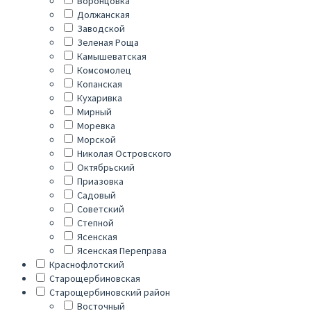
Воронцовка
Должанская
Заводской
Зеленая Роща
Камышеватская
Комсомолец
Копанская
Кухаривка
Мирный
Моревка
Морской
Николая Островского
Октябрьский
Приазовка
Садовый
Советский
Степной
Ясенская
Ясенская Переправа
Краснофлотский
Старощербиновская
Старощербиновский район
Восточный