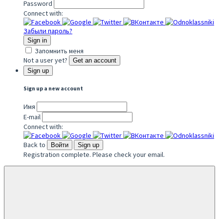
Password
Connect with:
Забыли пароль?
Sign in
Запомнить меня
Not a user yet?
Get an account
Sign up
Sign up a new account
Имя
E-mail
Connect with:
Back to
Войти
Sign up
Registration complete. Please check your email.