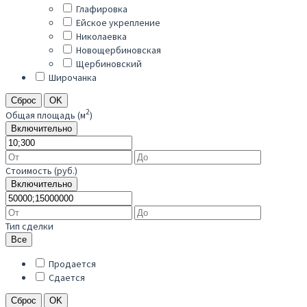
Глафировка
Ейское укрепление
Николаевка
Новощербиновская
Щербиновский
Широчанка
Сброс
OK
2
Общая площадь (м
)
Включительно
Стоимость (руб.)
Включительно
Тип сделки
Все
Продается
Сдается
Сброс
OK