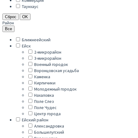
Коммерция
Таунхаус
Сброс
OK
Район
Все
Ближнеейский
Ейск
2-микрорайон
3-микрорайон
Военный городок
Воронцовская усадьба
Каменка
Кирпичики
Молодежный городок
Нахаловка
Поле Слез
Поле Чудес
Центр города
Ейский район
Александровка
Большелугский