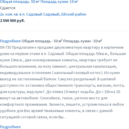
2
2
Общая площадь:
50 м
Площадь кухни:
10 м
Сдается
2х. ком. кв. в п. Садовый
Садовый, Ейский район
2 500 000 руб.
2
2
Подробнее
Общая площадь - 50 м
Площадь кухни - 50 м
09-735 Предлагаем к продаже двухкомнатную квартиру в кирпичном
доме на первом этаже в п. Садовый. Общая площадь 50кв.м., большая
кухня 10кв.м., две изолированные комнаты, квартира требует не
большого вложения, на полу ламинат, центральная канализация,
индивидуальное отопление ( напольный газовый котел ). Из кухни
выход на застекленный балкон. Санузел раздельный. В шаговой
доступности: остановка общественного транспорта, магазин, почта,
дом культуры, мад.пункт. До пляжа 10 минут ходьбы. До г. Ейска 20
минут на автомобиле. Спокойное, тихое, уютное место для
комфортного проживания. Звоните, пишите, устроим показ в любое
удобное для Вас время! Уважаемые клиенты, в связи с данной
ситуацией сотовой связи, если Вы…
Подробнее