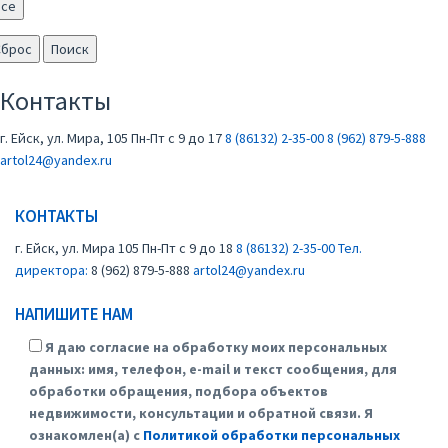
Все
Сброс
Поиск
Контакты
г. Ейск, ул. Мира, 105
Пн-Пт с 9 до 17
8 (86132) 2-35-00
8 (962) 879-5-888
artol24@yandex.ru
КОНТАКТЫ
г. Ейск, ул. Мира 105
Пн-Пт с 9 до 18
8 (86132) 2-35-00
Тел.
директора:
8 (962) 879-5-888
artol24@yandex.ru
НАПИШИТЕ НАМ
Я даю согласие на обработку моих персональных
данных: имя, телефон, e-mail и текст сообщения, для
обработки обращения, подбора объектов
недвижимости, консультации и обратной связи. Я
ознакомлен(а) с
Политикой обработки персональных