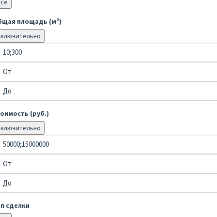
Все
2
бщая площадь (м
)
Включительно
оимость (руб.)
Включительно
ип сделки