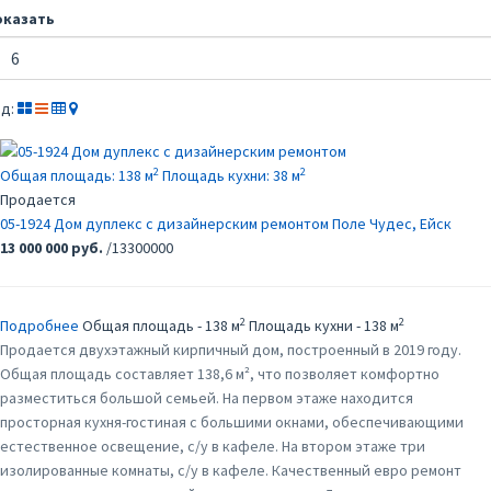
оказать
д:
2
2
Общая площадь:
138 м
Площадь кухни:
38 м
Продается
05-1924 Дом дуплекс с дизайнерским ремонтом
Поле Чудес, Ейск
13 000 000 руб.
/13300000
2
2
Подробнее
Общая площадь - 138 м
Площадь кухни - 138 м
Продается двухэтажный кирпичный дом, построенный в 2019 году.
Общая площадь составляет 138,6 м², что позволяет комфортно
разместиться большой семьей. На первом этаже находится
просторная кухня-гостиная с большими окнами, обеспечивающими
естественное освещение, с/у в кафеле. На втором этаже три
изолированные комнаты, с/у в кафеле. Качественный евро ремонт