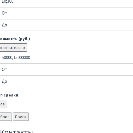
оимость (руб.)
Включительно
ип сделки
Все
Сброс
Поиск
Контакты