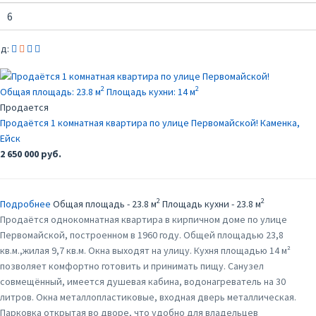
д:
2
2
Общая площадь:
23.8 м
Площадь кухни:
14 м
Продается
Продаётся 1 комнатная квартира по улице Первомайской!
Каменка,
Ейск
2 650 000 руб.
2
2
Подробнее
Общая площадь - 23.8 м
Площадь кухни - 23.8 м
Продаётся однокомнатная квартира в кирпичном доме по улице
Первомайской, построенном в 1960 году. Общей площадью 23,8
кв.м.,жилая 9,7 кв.м. Окна выходят на улицу. Кухня площадью 14 м²
позволяет комфортно готовить и принимать пищу. Санузел
совмещённый, имеется душевая кабина, водонагреватель на 30
литров. Окна металлопластиковые, входная дверь металлическая.
Парковка открытая во дворе, что удобно для владельцев