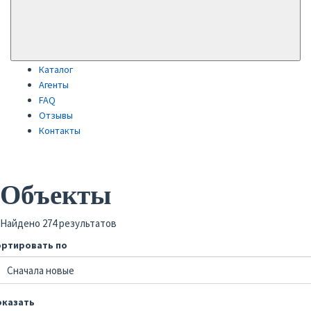
Каталог
Агенты
FAQ
Отзывы
Контакты
Объекты
Найдено 274 результатов
ортировать по
оказать