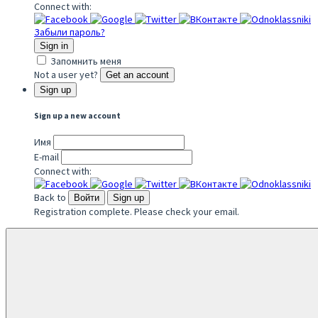
Connect with:
Забыли пароль?
Sign in
Запомнить меня
Not a user yet?
Get an account
Sign up
Sign up a new account
Имя
E-mail
Connect with:
Back to
Войти
Sign up
Registration complete. Please check your email.