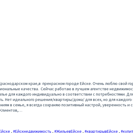
в Краснодарском крае,в прекрасном городе Ейске. Очень люблю свой г
иональные качества. Сейчас работаю в лучшем агентстве недвижимос
илье для каждого индивидуально в соответствии с потребностями. Для
сть. Нет идеального решения/квартиры/дома/ для всех, но для каждог
ниям в семье, я всегда сохраняю позитивный настрой, уверенность и с
 Клиентов,…
Ейске
,
#Ейскнедвижимость
,
#ЖильевЕйске
,
#квартирывЕйске
,
#купи