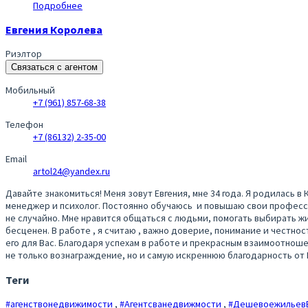
Подробнее
Евгения Королева
Риэлтор
Связаться с агентом
Мобильный
+7 (961) 857-68-38
Телефон
+7 (86132) 2-35-00
Email
artol24@yandex.ru
Давайте знакомиться! Меня зовут Евгения, мне 34 года. Я родилась 
менеджер и психолог. Постоянно обучаюсь и повышаю свои професс
не случайно. Мне нравится общаться с людьми, помогать выбирать ж
бесценен. В работе , я считаю , важно доверие, понимание и честно
его для Вас. Благодаря успехам в работе и прекрасным взаимоотноше
не только вознаграждение, но и самую искреннюю благодарность от
Теги
#агенствонедвижимости
,
#Агентсванедвижмости
,
#Дешевоежильев