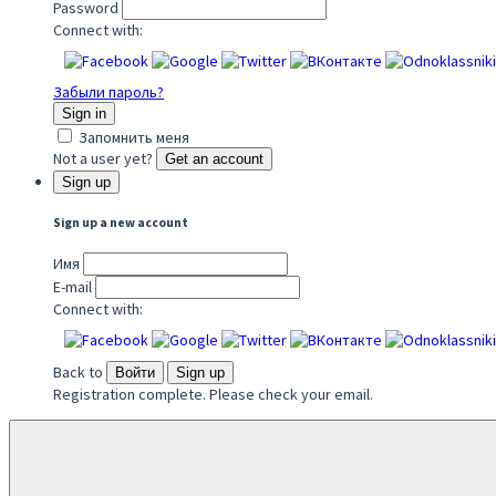
Password
Connect with:
Забыли пароль?
Sign in
Запомнить меня
Not a user yet?
Get an account
Sign up
Sign up a new account
Имя
E-mail
Connect with:
Back to
Войти
Sign up
Registration complete. Please check your email.