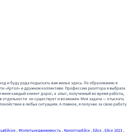
ород и буду рада подыскать вам жилье здесь. По образованию я
ти «Артол» и дружном коллективе. Профессию риэлтора я выбрала
 меня каждый клиент дорог, а опыт, полученный во время работы,
о в отдельности он существует и возможен. Моя задача — отыскать
покойствие в любых ситуациях. А главное, я получаю за свою работу
тьвЕйске
,
#Купитьнедвижимость
,
#риэлторЕйск
,
Ейск
,
Ейск 2023
,