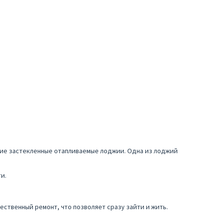
шие застекленные отапливаемые лоджии. Одна из лоджий
и.
ачественный ремонт, что позволяет сразу зайти и жить.