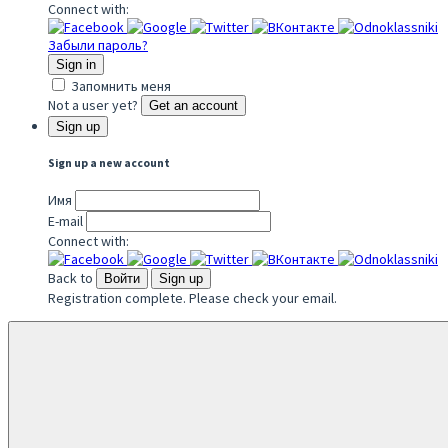
Connect with:
Забыли пароль?
Sign in
Запомнить меня
Not a user yet?
Get an account
Sign up
Sign up a new account
Имя
E-mail
Connect with:
Back to
Войти
Sign up
Registration complete. Please check your email.