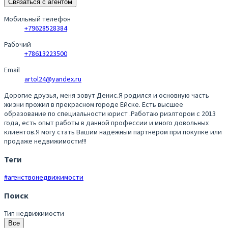
Связаться с агентом
Мобильный телефон
+79628528384
Рабочий
+78613223500
Email
artol24@yandex.ru
Дорогие друзья, меня зовут Денис.Я родился и основную часть
жизни прожил в прекрасном городе Ейске. Есть высшее
образование по специальности юрист .Работаю риэлтором c 2013
года, есть опыт работы в данной профессии и много довольных
клиентов.Я могу стать Вашим надёжным партнёром при покупке или
продаже недвижимости!!!
Теги
#агенствонедвижимости
Поиск
Тип недвижимости
Все