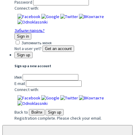
Password
Connect with:
Забыли пароль?
Sign in
Запомнить меня
Not a user yet?
Get an account
Sign up
Sign up a new account
Имя
E-mail
Connect with:
Back to
Войти
Sign up
Registration complete. Please check your email.