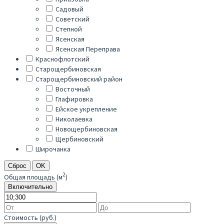
Садовый
Советский
Степной
Ясенская
Ясенская Переправа
Краснофлотский
Старощербиновская
Старощербиновский район
Восточный
Глафировка
Ейское укрепление
Николаевка
Новощербиновская
Щербиновский
Широчанка
Сброс
OK
2
Общая площадь (м
)
Включительно
Стоимость (руб.)