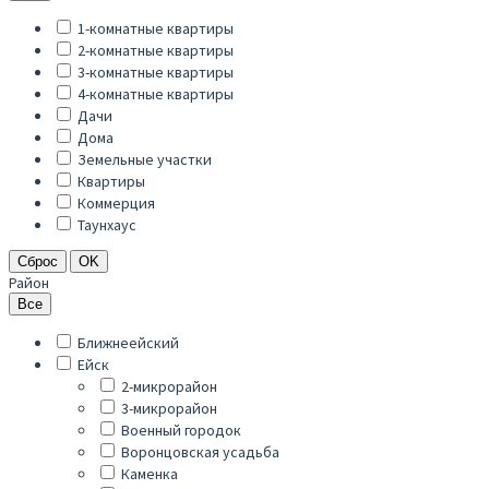
1-комнатные квартиры
2-комнатные квартиры
3-комнатные квартиры
4-комнатные квартиры
Дачи
Дома
Земельные участки
Квартиры
Коммерция
Таунхаус
Сброс
OK
Район
Все
Ближнеейский
Ейск
2-микрорайон
3-микрорайон
Военный городок
Воронцовская усадьба
Каменка