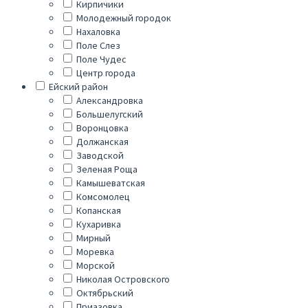
Кирпичики
Молодежный городок
Нахаловка
Поле Слез
Поле Чудес
Центр города
Ейский район
Александровка
Большелугский
Воронцовка
Должанская
Заводской
Зеленая Роща
Камышеватская
Комсомолец
Копанская
Кухаривка
Мирный
Моревка
Морской
Николая Островского
Октябрьский
Приазовка