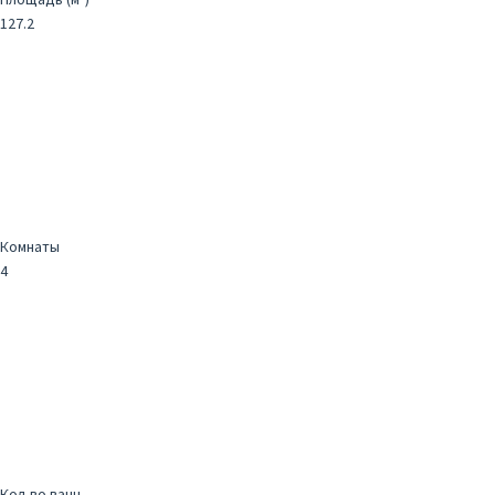
127.2
Комнаты
4
Кол-во ванн