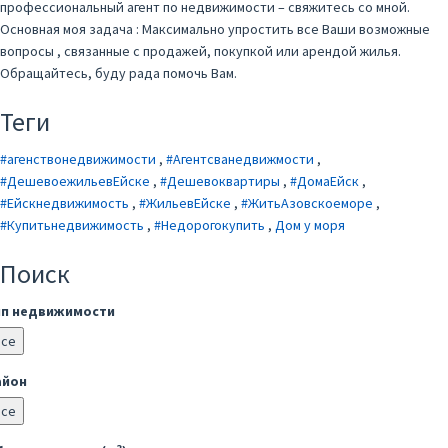
профессиональный агент по недвижимости – свяжитесь со мной.
Основная моя задача : Максимально упростить все Ваши возможные
вопросы , связанные с продажей, покупкой или арендой жилья.
Обращайтесь, буду рада помочь Вам.
Теги
#агенствонедвижимости
,
#Агентсванедвижмости
,
#ДешевоежильевЕйске
,
#Дешевоквартиры
,
#ДомаЕйск
,
#Ейскнедвижимость
,
#ЖильевЕйске
,
#ЖитьАзовскоеморе
,
#Купитьнедвижимость
,
#Недорогокупить
,
Дом у моря
Поиск
ип недвижимости
Все
айон
Все
2