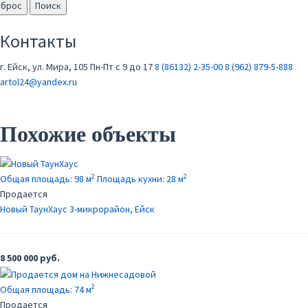
Сброс
Поиск
Контакты
г. Ейск, ул. Мира, 105
Пн-Пт с 9 до 17
8 (86132) 2-35-00
8 (962) 879-5-888
artol24@yandex.ru
Похожие объекты
2
2
Общая площадь:
98 м
Площадь кухни:
28 м
Продается
Новый ТаунХаус
3-микрорайон, Ейск
8 500 000 руб.
2
Общая площадь:
74 м
Продается