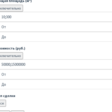
бщая площадь (м
)
Включительно
оимость (руб.)
Включительно
ип сделки
Все