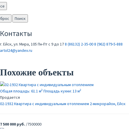
Все
Сброс
Поиск
Контакты
г. Ейск, ул. Мира, 105
Пн-Пт с 9 до 17
8 (86132) 2-35-00
8 (962) 879-5-888
artol24@yandex.ru
Похожие объекты
2
2
Общая площадь:
61.1 м
Площадь кухни:
13 м
Продается
02-1932 Квартира с индивидуальным отоплением
2-микрорайон, Ейск
7 500 000 руб.
/7500000