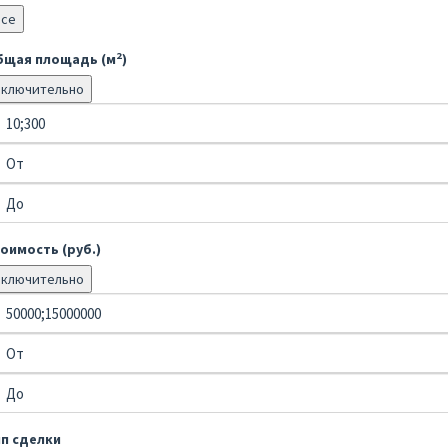
Все
2
бщая площадь (м
)
Включительно
оимость (руб.)
Включительно
ип сделки