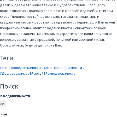
делаю и делаю это качественно и с удовольствием. К процессу
поиска квартиры подхожу творчески и с полной отдачей. И хотя при
слове “недвижимость” представляются здания, квартиры и
квадратные метры я работаю прежде всего с людьми. Если Вам нужен
профессиональный агент по недвижимости – свяжитесь со мной.
Основная моя задача : Максимально упростить все Ваши возможные
вопросы , связанные с продажей, покупкой или арендой жилья.
Обращайтесь, буду рада помочь Вам.
Теги
#агенствонедвижимости
,
#Агентсванедвижмости
,
#ДешевоежильевЕйске
,
#Ейскнедвижимость
Поиск
ип недвижимости
Все
айон