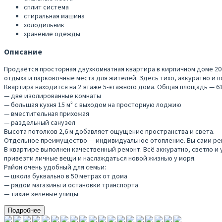
сплит система
стиральная машина
холодильник
хранение одежды
Описание
Продаётся просторная двухкомнатная квартира в кирпичном доме 20
отдыха и парковочные места для жителей. Здесь тихо, аккуратно и 
Квартира находится на 2 этаже 5-этажного дома. Общая площадь — 61
— две изолированные комнаты
— большая кухня 15 м² с выходом на просторную лоджию
— вместительная прихожая
— раздельный санузел
Высота потолков 2,6 м добавляет ощущение пространства и света.
Отдельное преимущество — индивидуальное отопление. Вы сами регу
В квартире выполнен качественный ремонт. Всё аккуратно, светло и
привезти личные вещи и наслаждаться новой жизнью у моря.
Район очень удобный для семьи:
— школа буквально в 50 метрах от дома
— рядом магазины и остановки транспорта
— тихие зелёные улицы
Подробнее