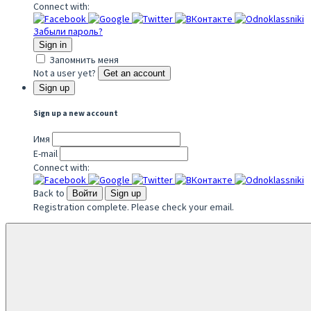
Connect with:
Забыли пароль?
Sign in
Запомнить меня
Not a user yet?
Get an account
Sign up
Sign up a new account
Имя
E-mail
Connect with:
Back to
Войти
Sign up
Registration complete. Please check your email.