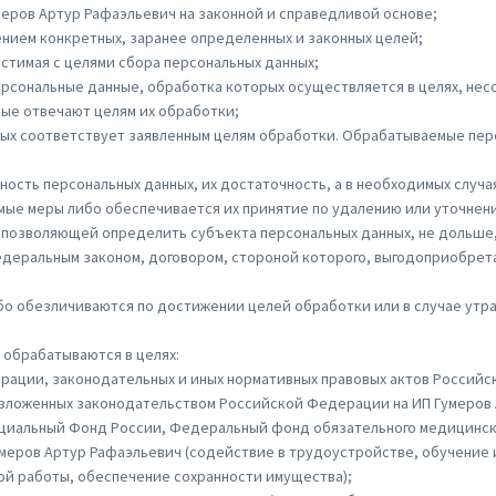
меров Артур Рафаэльевич на законной и справедливой основе;
нием конкретных, заранее определенных и законных целей;
естимая с целями сбора персональных данных;
ерсональные данные, обработка которых осуществляется в целях, не
рые отвечают целям их обработки;
ных соответствует заявленным целям обработки. Обрабатываемые пер
ность персональных данных, их достаточность, а в необходимых случа
ые меры либо обеспечивается их принятие по удалению или уточнени
 позволяющей определить субъекта персональных данных, не дольше,
едеральным законом, договором, стороной которого, выгодоприобрет
о обезличиваются по достижении целей обработки или в случае утра
 обрабатываются в целях:
ации, законодательных и иных нормативных правовых актов Российс
озложенных законодательством Российской Федерации на ИП Гумеров 
оциальный Фонд России, Федеральный фонд обязательного медицинско
умеров Артур Рафаэльевич (содействие в трудоустройстве, обучение
ой работы, обеспечение сохранности имущества);