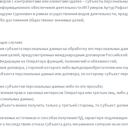
воров с контрагентами или клиентами (далее – субъекты персональных
информационного обеспечения деятельности ИП Гумеров Артур Рафаэ
Арцруни Суренович в рамках осуществления видов деятельности, пре
либо достижения общественно значимых целей;
щих случаях:
ия субъекта персональных данных на обработку его персональных дан
жения целей, предусмотренных международным договором Российской
Федерации на Оператора функций, полномочий и обязанностей;
ния договора, стороной которого либо выгодоприобретателем или по
субъекта персональных данных или договора, по которому субъект пе
лен субъектом персональных данных либо по его просьбе;
вления прав и законных интересов Оператора или третьих лиц, либо
рсональных данных;
Д субъекта можно получить только у третьей стороны, то Субъект долж
лагаемых источниках и способах получения ПД, характере подлежащих 
е о последствиях отказа Субъекта дать письменное согласие на их по