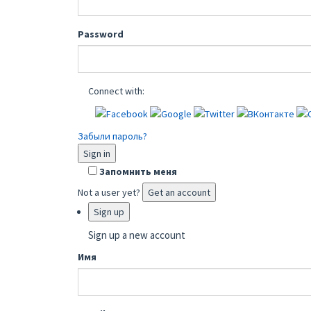
Password
Connect with:
Забыли пароль?
Sign in
Запомнить меня
Not a user yet?
Get an account
Sign up
Sign up a new account
Имя