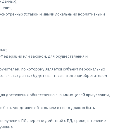
 данных);
льевич;
дусмотренных Уставом и иными локальными нормативными
ных;
 Федерации или законом, для осуществления и
ручителем, по которому является субъект персональных
рсональных данных будет являться выгодоприобретателем
 для достижения общественно значимых целей при условии,
ен быть уведомлен об этом или от него должно быть
получению ПД, перечне действий с ПД, сроке, в течение
лучение.